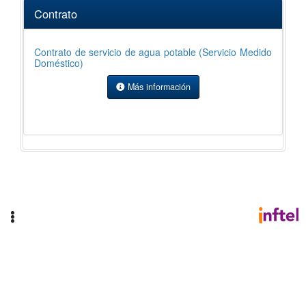
Contrato
C
Contrato de servicio de agua potable (Servicio Medido
Co
Doméstico)
(S
Más información