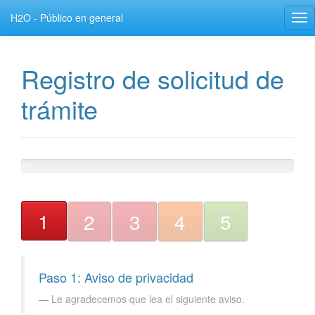
H2O - Público en general
Tog
nav
Registro de solicitud de
trámite
0%
1
2
3
4
5
Paso 1: Aviso de privacidad
Le agradecemos que lea el siguiente aviso.