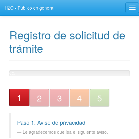
H2O - Público en general
Tog
nav
Registro de solicitud de
trámite
0%
1
2
3
4
5
Paso 1: Aviso de privacidad
Le agradecemos que lea el siguiente aviso.