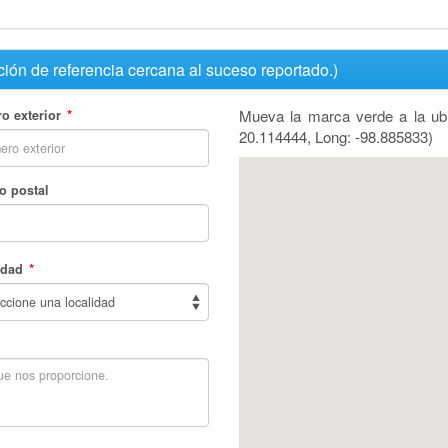
ión de referencia cercana al suceso reportado.)
*
Mueva la marca verde a la ub
o exterior
20.114444, Long: -98.885833)
o postal
*
idad