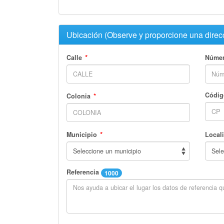
Ubicación (Observe y proporcione una direcc
*
Calle
Númer
*
Códig
Colonia
*
Municipio
Local
Referencia
1000