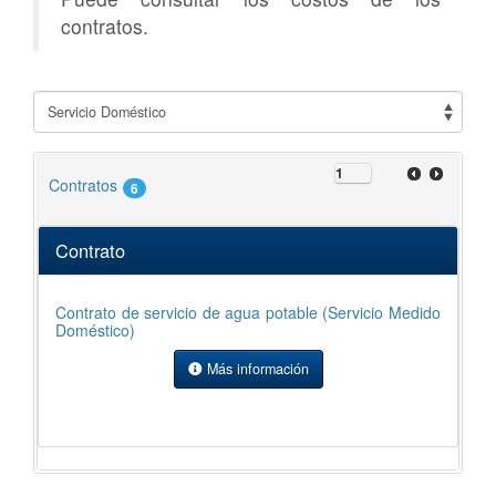
contratos.
Contratos
6
Contrato
C
Contrato de servicio de agua potable (Servicio Medido
Co
Doméstico)
(S
Más información