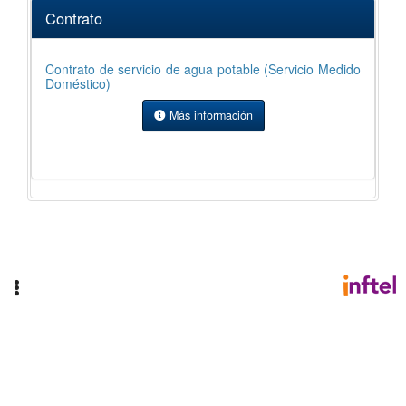
Contrato
C
Contrato de servicio de agua potable (Servicio Medido
Co
Doméstico)
(S
Más información